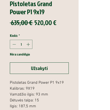
Pistoletas Grand
Power P1 9x19
Įprastinė
Pardavimo
 635,00 € 
520,00 €
kaina
kaina
Kiekis
*
Nėra sandėlyje
Užsakyti
Pistoletas Grand Power P1 9x19
Kalibras: 9X19
Vamzdžio ilgis: 93 mm
Dėtuvės talpa: 15
Ilgis: 187,5 mm