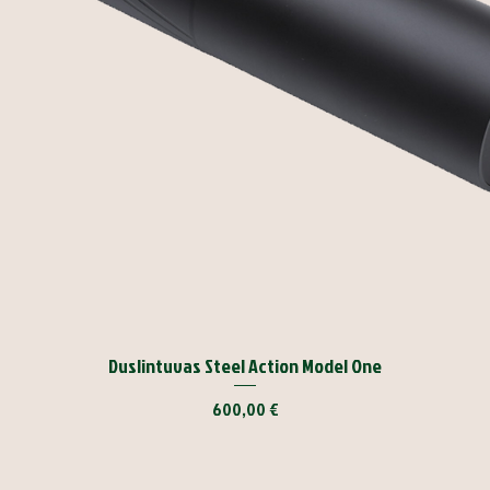
Duslintuvas Steel Action Model One
Kaina
600,00 €