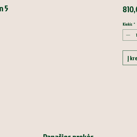
n 5
810,
Kiekis
*
Į kr
Panašios prekės