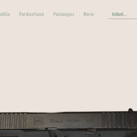
adžia
Parduotuvė
Paslaugos
More