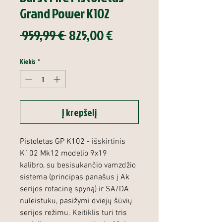
Grand Power K102
Įprastinė
Pardavimo
 959,99 € 
825,00 €
kaina
kaina
Kiekis
*
Į krepšelį
Pistoletas GP K102 - i
šskirtinis
K102 Mk12 modelio 9x19
kalibro, su besisukančio vamzdžio
sistema (principas panašus į Ak
serijos rotacinę spyną) ir SA/DA
nuleistuku, pasižymi dviejų šūvių
serijos režimu. Keitiklis turi tris