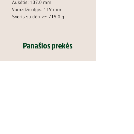
Aukštis: 137.0 mm
Vamzdžio ilgis: 119 mm
Svoris su dėtuve: 719.0 g
Panašios prekės
Duslintuvas Steel Action Model
Graižtvinis šautuvas 
One
Action ST .308 Win 25.6'