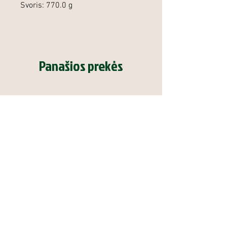
Svoris: 770.0 g
Panašios prekės
Duslintuvas Steel Action Model
Graižtvinis šautuvas 
One
Action ST .308 Win 25.6'