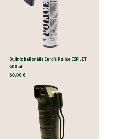
Dujinis balionėlis Curd's Police ESP JET
400ml
Kaina
60,00 €