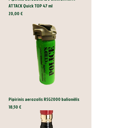
ATTACK Quick TOP 47 ml
Kaina
20,00 €
Pipirinis aerozolis RSG2000 balionėlis
Kaina
18,50 €