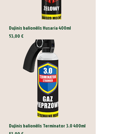
Dujinis balionėlis Husaria 400ml
Kaina
53,00 €
Dujinis balionėlis Terminator 3.0 400ml
Kaina
53,00 €