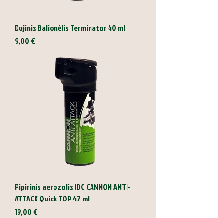
Dujinis Balionėlis Terminator 40 ml
Kaina
9,00 €
Pipirinis aerozolis IDC CANNON ANTI-
ATTACK Quick TOP 47 ml
Kaina
19,00 €