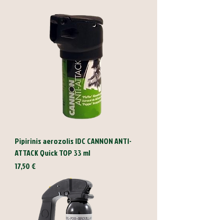
Pipirinis aerozolis IDC CANNON ANTI-
ATTACK Quick TOP 33 ml
Kaina
17,50 €