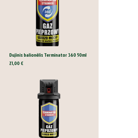
Dujinis balionėlis Terminator 360 50ml
Kaina
21,00 €