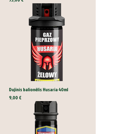
Dujinis balionėlis Husaria 40ml
Kaina
9,00 €