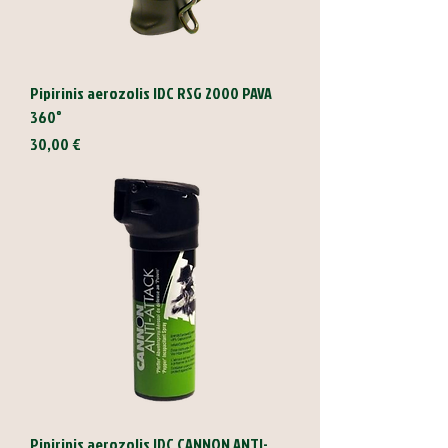
Pipirinis aerozolis IDC RSG 2000 PAVA
360°
Kaina
30,00 €
Pipirinis aerozolis IDC CANNON ANTI-