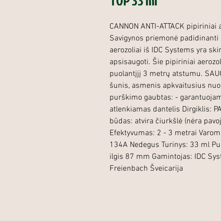
TOP 33 ml
CANNON ANTI-ATTACK pipiriniai aer
Savigynos priemonė padidinanti
aerozoliai iš IDC Systems yra skir
apsisaugoti. Šie pipiriniai aerozo
puolantįjį 3 metrų atstumu. SAUG
šunis, asmenis apkvaitusius nu
purškimo gaubtas: - garantuojam
atlenkiamas dantelis Dirgiklis: 
būdas: atvira čiurkšlė (nėra pavo
Efektyvumas: 2 - 3 metrai Varom
134A Nedegus Turinys: 33 ml P
ilgis 87 mm Gamintojas: IDC Sy
Freienbach Šveicarija