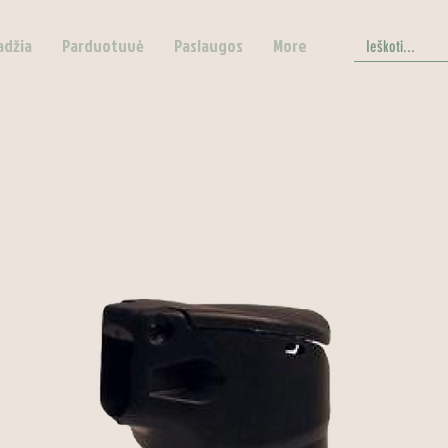
adžia
Parduotuvė
Paslaugos
More