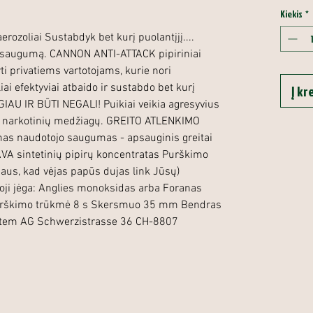
Kiekis
*
ozoliai Sustabdyk bet kurį puolantįjį....
 saugumą. CANNON ANTI-ATTACK pipiriniai
ti privatiems vartotojams, kurie nori
liai efektyviai atbaido ir sustabdo bet kurį
Į kr
IAU IR BŪTI NEGALI! Puikiai veikia agresyvius
o narkotinių medžiagų. GREITO ATLENKIMO
as naudotojo saugumas - apsauginis greitai
PAVA sintetinių pipirų koncentratas Purškimo
jaus, kad vėjas papūs dujas link Jūsų)
oji jėga: Anglies monoksidas arba Foranas
urškimo trūkmė 8 s Skersmuo 35 mm Bendras
stem AG Schwerzistrasse 36 CH-8807