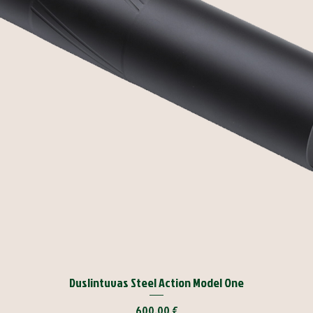
Duslintuvas Steel Action Model One
Kaina
600,00 €