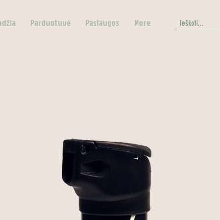
adžia
Parduotuvė
Paslaugos
More