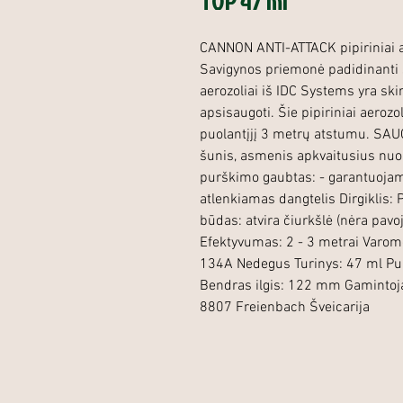
TOP 47 ml
CANNON ANTI-ATTACK pipiriniai aer
Savigynos priemonė padidinanti
aerozoliai iš IDC Systems yra skir
apsisaugoti. Šie pipiriniai aerozo
puolantįjį 3 metrų atstumu. SAUG
šunis, asmenis apkvaitusius nu
purškimo gaubtas: - garantuojam
atlenkiamas dangtelis Dirgiklis:
būdas: atvira čiurkšlė (nėra pavo
Efektyvumas: 2 - 3 metrai Varom
134A Nedegus Turinys: 47 ml P
Bendras ilgis: 122 mm Gamintoj
8807 Freienbach Šveicarija