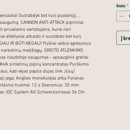
Kiekis
*
ozoliai Sustabdyk bet kurį puolantįjį....
 saugumą. CANNON ANTI-ATTACK pipiriniai
ti privatiems vartotojams, kurie nori
liai efektyviai atbaido ir sustabdo bet kurį
Į kr
IAU IR BŪTI NEGALI! Puikiai veikia agresyvius
o narkotinių medžiagų. GREITO ATLENKIMO
as naudotojo saugumas - apsauginis greitai
 PAVA sintetinių pipirų koncentratas Purškimo
jaus, kad vėjas papūs dujas link Jūsų)
oji jėga: Anglies monoksidas arba Foranas
urškimo trukmė: 12 s Skersmuo: 35 mm
as: IDC System AG Schwerzistrasse 36 CH-