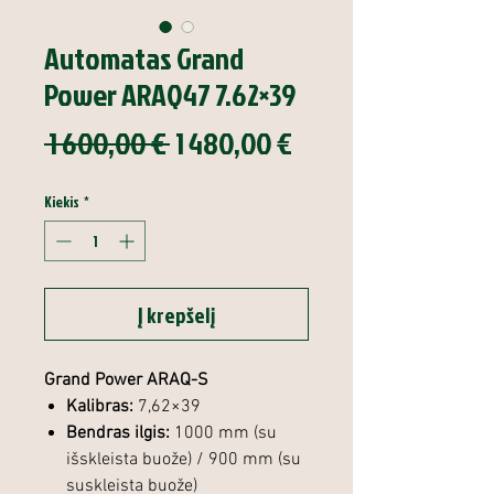
Automatas Grand
Power ARAQ47 7.62×39
Įprastinė
Pardavimo
 1 600,00 € 
1 480,00 €
kaina
kaina
Kiekis
*
Į krepšelį
Grand Power ARAQ-S
Kalibras:
7,62×39
Bendras ilgis:
1000 mm (su
išskleista buože) / 900 mm (su
suskleista buože)