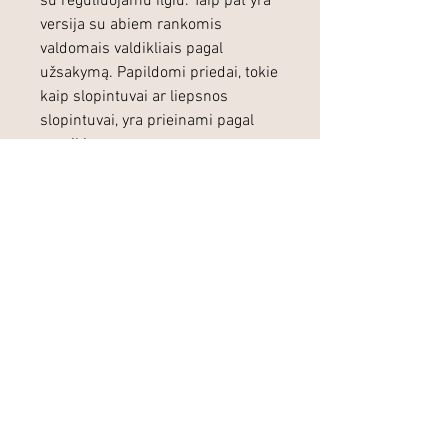
su reguliuojamu ilgiu. Taip pat yra
versija su abiem rankomis
valdomais valdikliais pagal
užsakymą. Papildomi priedai, tokie
kaip slopintuvai ar liepsnos
slopintuvai, yra prieinami pagal
poreikį.
Panašios prekės