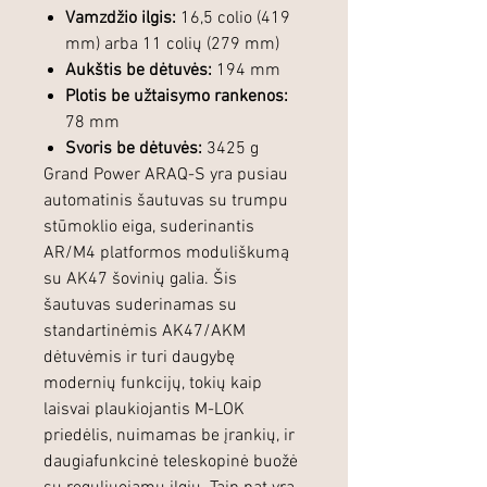
Vamzdžio ilgis:
16,5 colio (419
mm) arba 11 colių (279 mm)
Aukštis be dėtuvės:
194 mm
Plotis be užtaisymo rankenos:
78 mm
Svoris be dėtuvės:
3425 g
Grand Power ARAQ-S yra pusiau
automatinis šautuvas su trumpu
stūmoklio eiga, suderinantis
AR/M4 platformos moduliškumą
su AK47 šovinių galia. Šis
šautuvas suderinamas su
standartinėmis AK47/AKM
dėtuvėmis ir turi daugybę
modernių funkcijų, tokių kaip
laisvai plaukiojantis M-LOK
priedėlis, nuimamas be įrankių, ir
daugiafunkcinė teleskopinė buožė