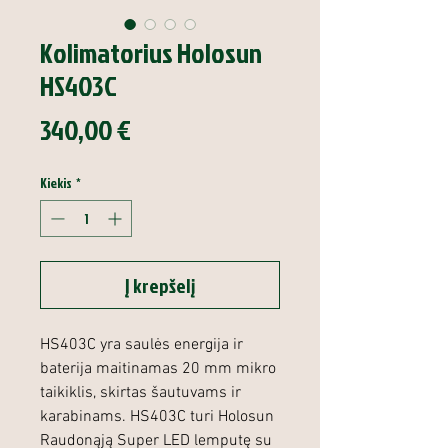
Kolimatorius Holosun
HS403C
Price
340,00 €
Kiekis
*
Į krepšelį
HS403C yra saulės energija ir
baterija maitinamas 20 mm mikro
taikiklis, skirtas šautuvams ir
karabinams. HS403C turi Holosun
Raudonąją Super LED lemputę su