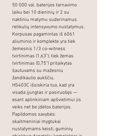
50 000 val. baterijos tarnavimo
laiku bei 10 dieninių ir 2 su
naktiniu matymu suderinamus
retikulių intensyvumo nustatymus.
Korpusas pagamintas iš 6061
aliuminio ir komplekte yra tiek
žemesnis 1/3 co-witness
tvirtinimas (1,63"), tiek žemas
tvirtinimas (0,75") pritaikytas
šautuvams su mažesniu
žandikaulio aukščiu.
HS403C išsiskiria tuo, kad yra
visada įjungtas ir pasiruošęs —
esant aplinkiniam apšvietimui jis
veiks net be įdėtos baterijos.
Papildomos savybės:
skaitmeniniai mygtukai
nustatymams keisti, guminių