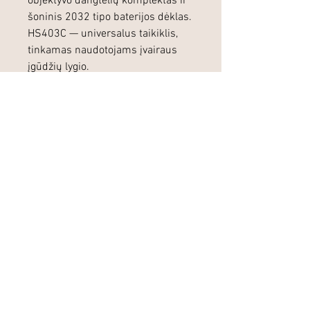
objektyvo dangtelių komplektas ir
šoninis 2032 tipo baterijos dėklas.
HS403C — universalus taikiklis,
tinkamas naudotojams įvairaus
įgūdžių lygio.
Panašios prekės