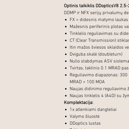
Optinis taikiklis DDopticsV8 2
DDMP ir NFX serijų privalumų de
FX = didesnis matymo laukas i
Mažesnis periferinis plotas va
Tinklelio reguliavimas su dide
CT (Clear Transmission) stikla
Itin mažos šviesos sklaidos v
Dviguba skalė (doubleturn)
Nulio stabdymas ASV sistemai
Tvirtas, taktinis 0.1 MRAD 
Reguliavimo diapazonas: 300
MRAD = 100 MOA
Naujas didinimo reguliavimo ži
Naujas tinklelis 4 (A4D) su ž
Komplektacija:
1x atlenkiami dangteliai
Valymo šluostė
DDoptics lustas