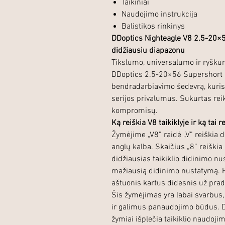
Taikiniai
Naudojimo instrukcija
Balistikos rinkinys
DDoptics Nighteagle V8 2.5-20×5
didžiausiu diapazonu
Tikslumo, universalumo ir ryškum
DDoptics 2.5-20×56 Supershort me
bendradarbiavimo šedevrą, kuris
serijos privalumus. Sukurtas rei
kompromisų.
Ką reiškia V8 taikiklyje ir ką tai 
Žymėjime „V8” raidė „V” reiškia
anglų kalba. Skaičius „8” reiškia 
didžiausias taikiklio didinimo n
mažiausią didinimo nustatymą. Pa
aštuonis kartus didesnis už prad
Šis žymėjimas yra labai svarbus,
ir galimus panaudojimo būdus. D
žymiai išplečia taikiklio naudoji