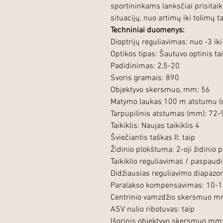
sportininkams lanksčiai prisitaik
situacijų, nuo artimų iki tolimų ta
Techniniai duomenys:
Dioptrijų reguliavimas: nuo -3 ik
Optikos tipas: Šautuvo optinis tai
Padidinimas: 2,5-20
Svoris gramais: 890
Objektyvo skersmuo, mm: 56
Matymo laukas 100 m atstumu (m
Tarpupilinis atstumas (mm): 72-
Taikiklis: Naujas taikiklis 4
Šviečiantis taškas II: taip
Židinio plokštuma: 2-oji židinio
Taikiklio reguliavimas / paspau
Didžiausias reguliavimo diapaz
Paralakso kompensavimas: 10-1
Centrinio vamzdžio skersmuo m
ASV nulio ribotuvas: taip
Išorinis objektyvo skersmuo mm