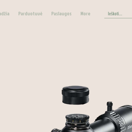
adžia
Parduotuvė
Paslaugos
More