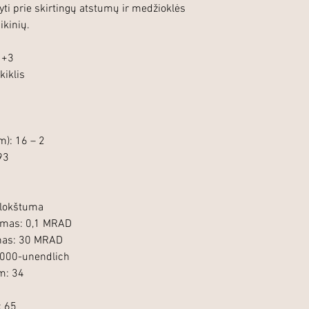
yti prie skirtingų atstumų ir medžioklės
ikinių.
i +3
kiklis
): 16 – 2
93
 plokštuma
dimas: 0,1 MRAD
onas: 30 MRAD
000-unendlich
m: 34
: 65