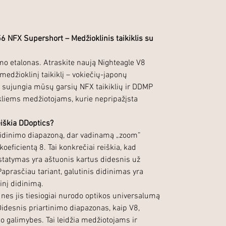
6 NFX Supershort – Medžioklinis taikiklis su
o etalonas. Atraskite naują Nighteagle V8
džioklinį taikiklį – vokiečių-japonų
 sujungia mūsų garsių NFX taikiklių ir DDMP
kliems medžiotojams, kurie nepripažįsta
reiškia DDoptics?
 didinimo diapazoną, dar vadinamą „zoom”
koeficientą 8. Tai konkrečiai reiškia, kad
ustatymas yra aštuonis kartus didesnis už
prasčiau tariant, galutinis didinimas yra
inį didinimą.
 nes jis tiesiogiai nurodo optikos universalumą
idesnis priartinimo diapazonas, kaip V8,
mo galimybes. Tai leidžia medžiotojams ir