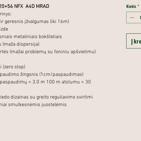
Kiekis
*
.5-20×56 NFX A4D MRAD
rinys:
r geresnis įžvalgumas (iki 16m)
izde
sniais metaliniais bokšteliais
Į kr
s (maža dispersija)
ertės (mažai problemų su foniniu apšvietimu)
 (zero stop)
paspaudimo žingsnis (1cm/paspaudimas)
 paspaudimų = 3.0 m 100 m atstumu = 30
edo dizainas su greito reguliavimo svirtimi
ymiai smulkesnėmis juostelėmis