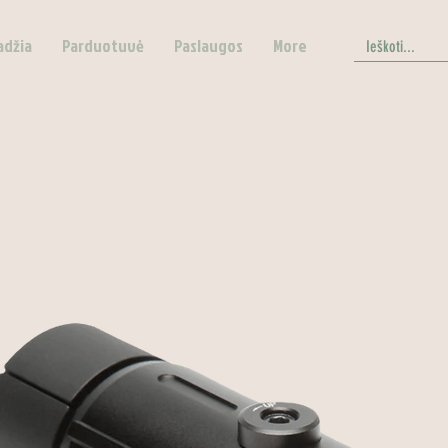
adžia
Parduotuvė
Paslaugos
More