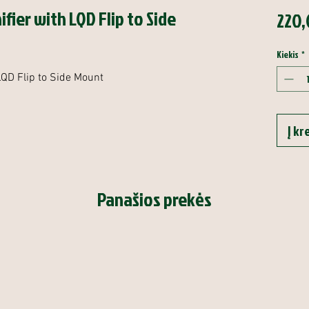
fier with LQD Flip to Side
220,
Kiekis
*
LQD Flip to Side Mount
Į kr
Panašios prekės