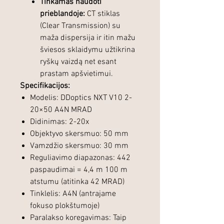
Tinkamas naudoti
prieblandoje:
CT stiklas
(Clear Transmission) su
maža dispersija ir itin mažu
šviesos sklaidymu užtikrina
ryškų vaizdą net esant
prastam apšvietimui.
Specifikacijos:
Modelis: DDoptics NXT V10 2-
20×50 A4N MRAD
Didinimas: 2-20x
Objektyvo skersmuo: 50 mm
Vamzdžio skersmuo: 30 mm
Reguliavimo diapazonas: 442
paspaudimai = 4,4 m 100 m
atstumu (atitinka 42 MRAD)
Tinklelis: A4N (antrajame
fokuso plokštumoje)
Paralakso koregavimas: Taip