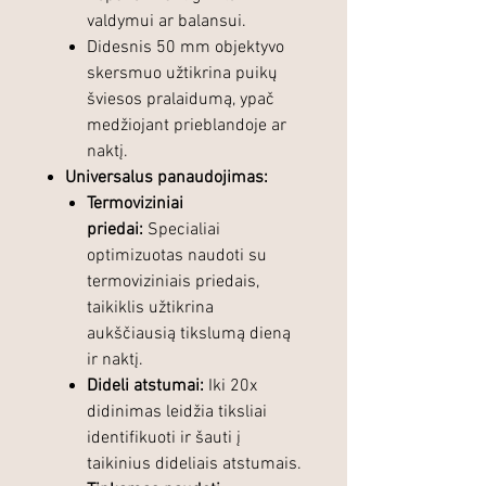
valdymui ar balansui.
Didesnis 50 mm objektyvo
skersmuo užtikrina puikų
šviesos pralaidumą, ypač
medžiojant prieblandoje ar
naktį.
Universalus panaudojimas:
Termoviziniai
priedai:
Specialiai
optimizuotas naudoti su
termoviziniais priedais,
taikiklis užtikrina
aukščiausią tikslumą dieną
ir naktį.
Dideli atstumai:
Iki 20x
didinimas leidžia tiksliai
identifikuoti ir šauti į
taikinius dideliais atstumais.