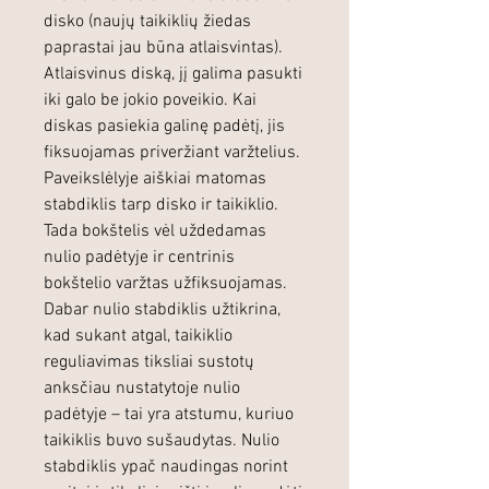
disko (naujų taikiklių žiedas
paprastai jau būna atlaisvintas).
Atlaisvinus diską, jį galima pasukti
iki galo be jokio poveikio. Kai
diskas pasiekia galinę padėtį, jis
fiksuojamas priveržiant varžtelius.
Paveikslėlyje aiškiai matomas
stabdiklis tarp disko ir taikiklio.
Tada bokštelis vėl uždedamas
nulio padėtyje ir centrinis
bokštelio varžtas užfiksuojamas.
Dabar nulio stabdiklis užtikrina,
kad sukant atgal, taikiklio
reguliavimas tiksliai sustotų
anksčiau nustatytoje nulio
padėtyje – tai yra atstumu, kuriuo
taikiklis buvo sušaudytas. Nulio
stabdiklis ypač naudingas norint