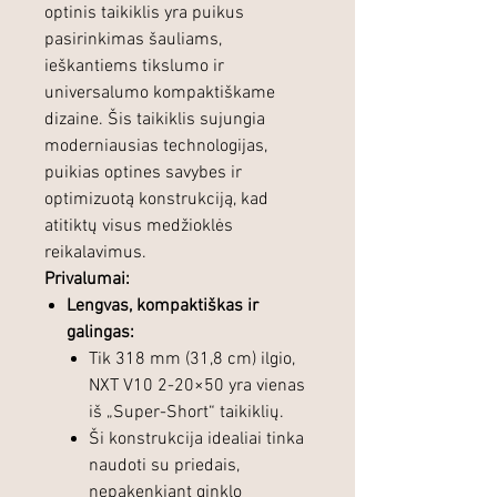
optinis taikiklis yra puikus
pasirinkimas šauliams,
ieškantiems tikslumo ir
universalumo kompaktiškame
dizaine. Šis taikiklis sujungia
moderniausias technologijas,
puikias optines savybes ir
optimizuotą konstrukciją, kad
atitiktų visus medžioklės
reikalavimus.
Privalumai:
Lengvas, kompaktiškas ir
galingas:
Tik 318 mm (31,8 cm) ilgio,
NXT V10 2-20×50 yra vienas
iš „Super-Short“ taikiklių.
Ši konstrukcija idealiai tinka
naudoti su priedais,
nepakenkiant ginklo