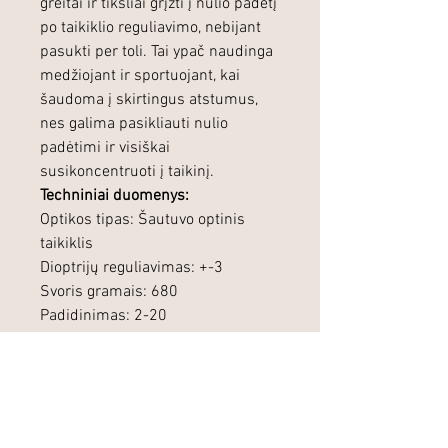
greitai ir tiksliai grįžti į nulio padėtį
po taikiklio reguliavimo, nebijant
pasukti per toli. Tai ypač naudinga
medžiojant ir sportuojant, kai
šaudoma į skirtingus atstumus,
nes galima pasikliauti nulio
padėtimi ir visiškai
susikoncentruoti į taikinį.
Techniniai duomenys:
Optikos tipas: Šautuvo optinis
taikiklis
Dioptrijų reguliavimas: +-3
Svoris gramais: 680
Padidinimas: 2-20
Taikymo sritis: Visur – Dämmerung
NXT
Kompensacija: Perdavimas: aiškus
perdavimas