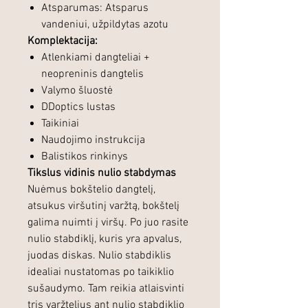
Atsparumas: Atsparus
vandeniui, užpildytas azotu
Komplektacija:
Atlenkiami dangteliai +
neopreninis dangtelis
Valymo šluostė
DDoptics lustas
Taikiniai
Naudojimo instrukcija
Balistikos rinkinys
Tikslus vidinis nulio stabdymas
Nuėmus bokštelio dangtelį,
atsukus viršutinį varžtą, bokštelį
galima nuimti į viršų. Po juo rasite
nulio stabdiklį, kuris yra apvalus,
juodas diskas. Nulio stabdiklis
idealiai nustatomas po taikiklio
sušaudymo. Tam reikia atlaisvinti
tris varžtelius ant nulio stabdiklio