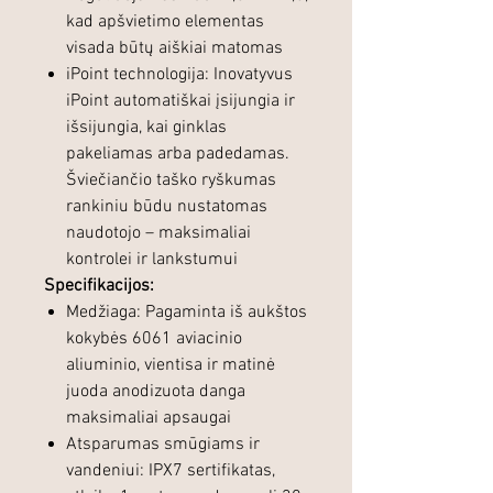
kad apšvietimo elementas
visada būtų aiškiai matomas
iPoint technologija: Inovatyvus
iPoint automatiškai įsijungia ir
išsijungia, kai ginklas
pakeliamas arba padedamas.
Šviečiančio taško ryškumas
rankiniu būdu nustatomas
naudotojo – maksimaliai
kontrolei ir lankstumui
Specifikacijos:
Medžiaga: Pagaminta iš aukštos
kokybės 6061 aviacinio
aliuminio, vientisa ir matinė
juoda anodizuota danga
maksimaliai apsaugai
Atsparumas smūgiams ir
vandeniui: IPX7 sertifikatas,