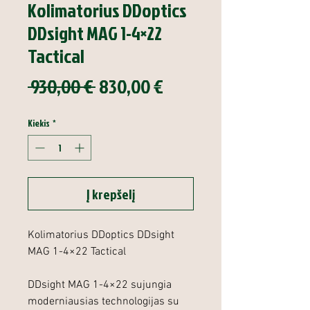
Kolimatorius DDoptics
DDsight MAG 1-4×22
Tactical
Įprastinė
Pardavimo
 930,00 € 
830,00 €
kaina
kaina
Kiekis
*
Į krepšelį
Kolimatorius DDoptics DDsight
MAG 1-4×22 Tactical
DDsight MAG 1-4×22 sujungia
moderniausias technologijas su