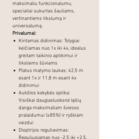
maksimaliu funkcionalumu,
specialiai sukurtas šauliams,
vertinantiems tikslumą ir
universalumą.
Privalumai:
Kintamas didinimas: Tolygiai
keičiamas nuo 1x iki 4x, idealus
greitam taikinio aptikimui ir
tiksliems šūviams
Platus matymo laukas: 42,5 m
esant 1x ir 11,8 m esant 4x
didinimui
Aukštos kokybės optika:
Visiškai daugiasluoksnė lęšių
danga maksimaliam šviesos
pralaidumui (≥85%) ir ryškiam
vaizdui
Dioptrijos reguliavimas:
Reguliuojamas nuo -2,5 iki +2,5,