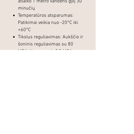
atlaiko 1 metro vandens gylį 30
minučių
Temperatūros atsparumas:
Patikimai veikia nuo -20°C iki
+60°C
Tikslus reguliavimas: Aukščio ir
šoninis reguliavimas su 80
MOA diapazonu ir 0,5 MOA
vienu paspaudimu
Kompaktiškas dizainas: Tik 140
mm ilgio ir 320 g svorio (be
montavimo)
Komplektacija:
DDsight MAG 1-4×22
kolimatorius
Naudojimo instrukcija