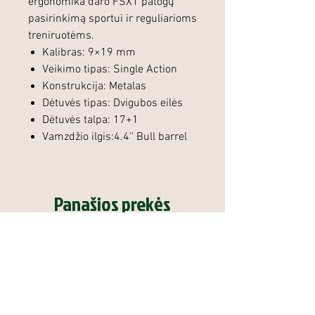
ergonomika daro FSX1 patogų
pasirinkimą sportui ir reguliarioms
treniruotėms.
Kalibras: 9×19 mm
Veikimo tipas: Single Action
Konstrukcija: Metalas
Dėtuvės tipas: Dvigubos eilės
Dėtuvės talpa: 17+1
Vamzdžio ilgis:4.4'' Bull barrel
Panašios prekės