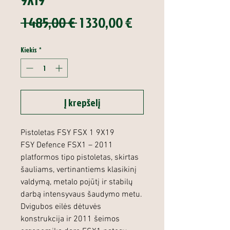
Įprastinė
Pardavimo
 1 485,00 € 
1 330,00 €
kaina
kaina
Kiekis
*
Į krepšelį
Pistoletas FSY FSX 1 9X19
FSY Defence FSX1 – 2011
platformos tipo pistoletas, skirtas
šauliams, vertinantiems klasikinį
valdymą, metalo pojūtį ir stabilų
darbą intensyvaus šaudymo metu.
Dvigubos eilės dėtuvės
konstrukcija ir 2011 šeimos