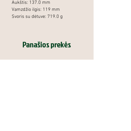
Aukštis: 137.0 mm
Vamzdžio ilgis: 119 mm
Svoris su dėtuve: 719.0 g
Panašios prekės
Duslintuvas Steel Action Model
Graižtvinis šautuvas 
One
Action ST .308 Win 25.6'