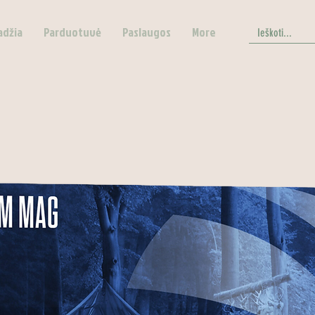
adžia
Parduotuvė
Paslaugos
More