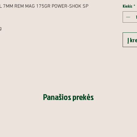
Kiekis
*
AL 7MM REM MAG 175GR POWER-SHOK SP
g
Į kr
Panašios prekės