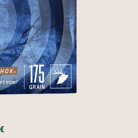
Price
 €