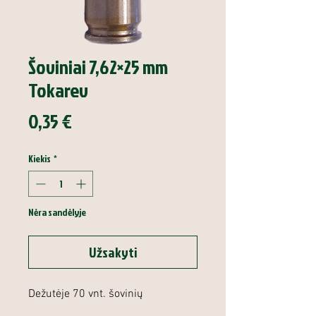
Šoviniai 7,62×25 mm
Tokarev
Price
0,35 €
Kiekis
*
Nėra sandėlyje
Užsakyti
Dežutėje 70 vnt. šovinių