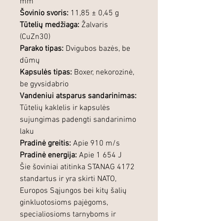
mm
Šovinio svoris:
11,85 ± 0,45 g
Tūtelių medžiaga:
Žalvaris
(CuZn30)
Parako tipas:
Dvigubos bazės, be
dūmų
Kapsulės tipas:
Boxer, nekorozinė,
be gyvsidabrio
Vandeniui atsparus sandarinimas:
Tūtelių kaklelis ir kapsulės
sujungimas padengti sandarinimo
laku
Pradinė greitis:
Apie 910 m/s
Pradinė energija:
Apie 1 654 J
Šie šoviniai atitinka STANAG 4172
standartus ir yra skirti NATO,
Europos Sąjungos bei kitų šalių
ginkluotosioms pajėgoms,
specialiosioms tarnyboms ir