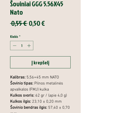
Šoviniai GGG 5.56X45
Nato
Įprastinė
Pardavimo
 0,55 € 
0,50 €
kaina
kaina
Kiekis
*
Į krepšelį
Kalibras:
5,56×45 mm NATO
Šovinio tipas:
Pilnos metalinės
apvalkalos (FMJ) kulka
Kulkos svoris:
62 gr / (apie 4,0 g)
Kulkos ilgis:
23,10 ± 0,20 mm
Šovinio bendras ilgis:
57,40 ± 0,70