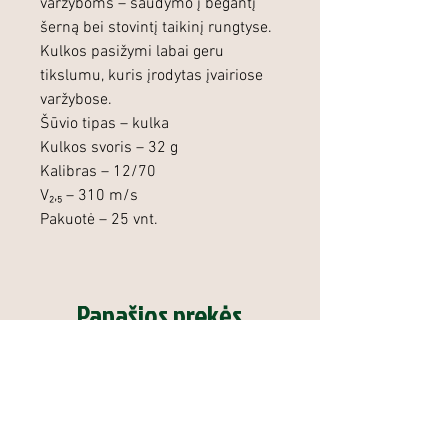
varžyboms – šaudymo į bėgantį
šerną bei stovintį taikinį rungtyse.
Kulkos pasižymi labai geru
tikslumu, kuris įrodytas įvairiose
varžybose.
Šūvio tipas – kulka
Kulkos svoris – 32 g
Kalibras – 12/70
V₂,₅ – 310 m/s
Pakuotė – 25 vnt.
Panašios prekės