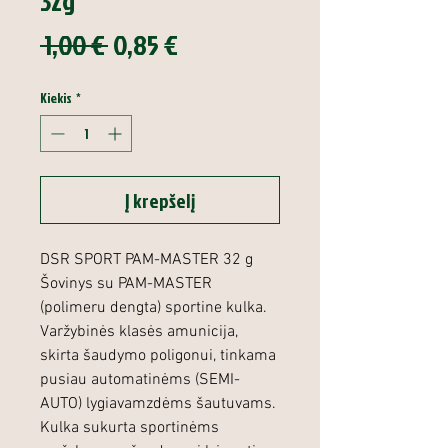
32g
Įprastinė
Pardavimo
 1,00 € 
0,85 €
kaina
kaina
Kiekis
*
Į krepšelį
DSR SPORT PAM-MASTER 32 g
Šovinys su PAM-MASTER
(polimeru dengta) sportine kulka.
Varžybinės klasės amunicija,
skirta šaudymo poligonui, tinkama
pusiau automatinėms (SEMI-
AUTO) lygiavamzdėms šautuvams.
Kulka sukurta sportinėms