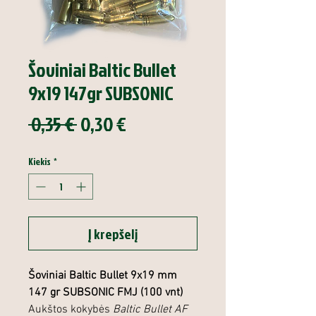
Šoviniai Baltic Bullet
9x19 147gr SUBSONIC
Įprastinė
Pardavimo
 0,35 € 
0,30 €
kaina
kaina
Kiekis
*
Į krepšelį
Šoviniai Baltic Bullet 9x19 mm
147 gr SUBSONIC FMJ (100 vnt)
Aukštos kokybės
Baltic Bullet AF