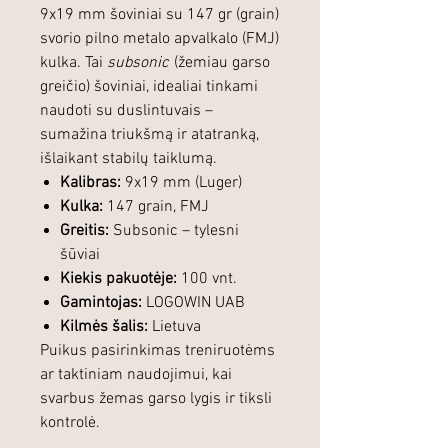
9x19 mm šoviniai su 147 gr (grain)
svorio pilno metalo apvalkalo (FMJ)
kulka. Tai
subsonic
(žemiau garso
greičio) šoviniai, idealiai tinkami
naudoti su duslintuvais –
sumažina triukšmą ir atatranką,
išlaikant stabilų taiklumą.
Kalibras:
9x19 mm (Luger)
Kulka:
147 grain, FMJ
Greitis:
Subsonic – tylesni
šūviai
Kiekis pakuotėje:
100 vnt.
Gamintojas:
LOGOWIN UAB
Kilmės šalis:
Lietuva
Puikus pasirinkimas treniruotėms
ar taktiniam naudojimui, kai
svarbus žemas garso lygis ir tiksli
kontrolė.