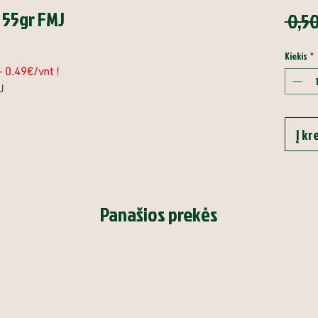
 55gr FMJ
 0,50
Kiekis
*
- 0.49€/vnt !
J
Į kr
Panašios prekės