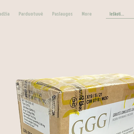
adžia
Parduotuvė
Paslaugos
More