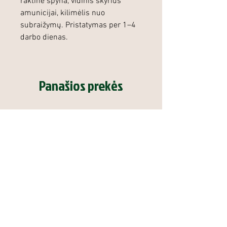
raktinė spyna, vidinis skyrius
amunicijai, kilimėlis nuo
subraižymų. Pristatymas per 1–4
darbo dienas.
Panašios prekės
Duslintuvas Steel Action Model
Graižtvinis šautuvas 