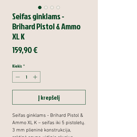
Seifas ginklams -
Brihard Pistol & Ammo
XL K
Price
159,90 €
Kiekis
*
Į krepšelį
Seifas ginklams - Brihard Pistol &
Ammo XL K – seifas iki 5 pistoletų.
3 mm plieninė konstrukcija,