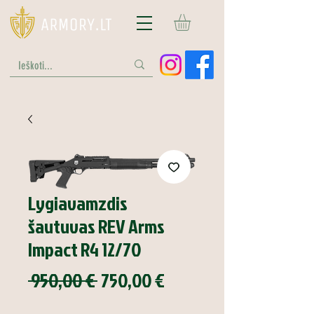
Lygiavamzdis
šautuvas REV Arms
Impact R4 12/70
Įprastinė
Pardavimo
 950,00 € 
750,00 €
kaina
kaina