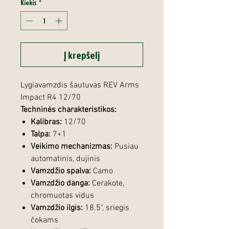
Kiekis
*
Į krepšelį
Lygiavamzdis šautuvas REV Arms
Impact R4 12/70
Techninės charakteristikos:
Kalibras:
12/70
Talpa:
7+1
Veikimo mechanizmas:
Pusiau
automatinis, dujinis
Vamzdžio spalva:
Camo
Vamzdžio danga:
Cerakote,
chromuotas vidus
Vamzdžio ilgis:
18.5", sriegis
čokams