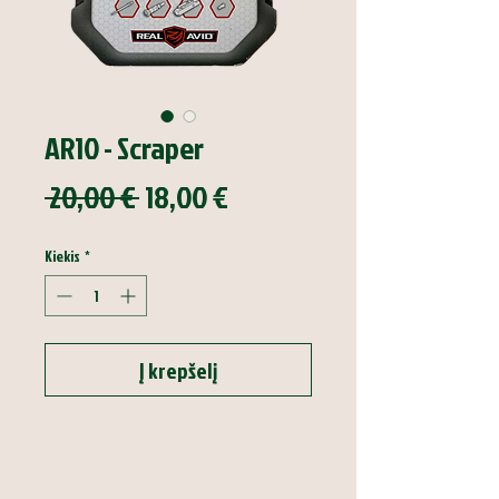
AR10 - Scraper
Įprastinė
Pardavimo
 20,00 € 
18,00 €
kaina
kaina
Kiekis
*
Į krepšelį