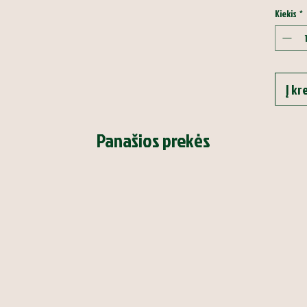
Kiekis
*
Į kr
Panašios prekės