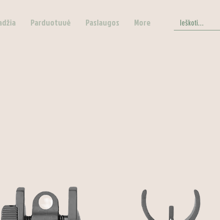
adžia
Parduotuvė
Paslaugos
More