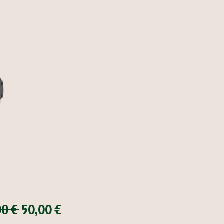
Įprastinė
Pardavimo
00 € 
50,00 €