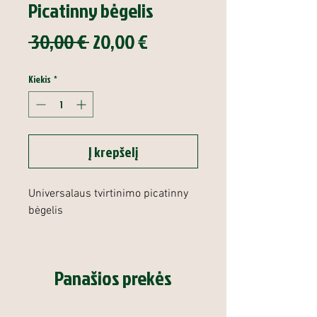
Picatinny bėgelis
Įprastinė
Pardavimo
 30,00 € 
20,00 €
kaina
kaina
Kiekis
*
Į krepšelį
Universalaus tvirtinimo picatinny
bėgelis
Panašios prekės