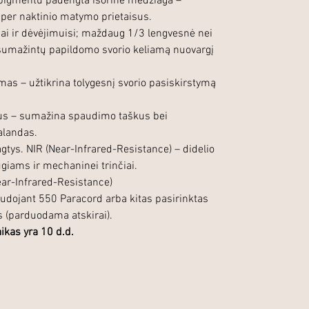
) pigmentu padengta išorinė medžiaga –
per naktinio matymo prietaisus.
iai ir dėvėjimuisi; maždaug 1/3 lengvesnė nei
sumažintų papildomo svorio keliamą nuovargį
mas – užtikrina tolygesnį svorio pasiskirstymą
šius – sumažina spaudimo taškus bei
alandas.
tys. NIR (Near-Infrared-Resistance) – didelio
giams ir mechaninei trinčiai.
ear-Infrared-Resistance)
udojant 550 Paracord arba kitas pasirinktas
is (parduodama atskirai).
kas yra 10 d.d.