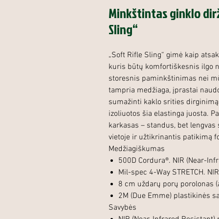
Minkštintas ginklo di
Sling“
„Soft Rifle Sling“ gimė kaip atsa
kuris būtų komfortiškesnis ilgo 
storesnis paminkštinimas nei mūs
tampria medžiaga, įprastai naudo
sumažinti kaklo srities dirginimą.
izoliuotos šia elastinga juosta.
karkasas – standus, bet lengvas s
vietoje ir užtikrinantis patikimą 
Medžiagiškumas
500D Cordura®. NIR (Near-Inf
Mil-spec 4-Way STRETCH. NIR 
8 cm uždarų porų porolonas (a
2M (Due Emme) plastikinės sa
Savybės