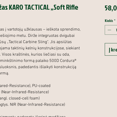
ržas KARO TACTICAL „Soft Rifle
58,0
Kiekis
*
kas į vartotojų užklausas – ieškota sprendimo,
nešiojimo metu. Dirže integruotas dvigubai
ų „Tactical Carbine Sling“. Jis apsiūtas
jama taktinių kelnių konstrukcijose, siekiant
Į kr
 Visos kraštinės, kurios liečiasi su oda,
 Paminkštinimo formą palaiko 500D Cordura®
luoksnis, padedantis išlaikyti konstrukciją
formą.
rared-Resistance), PU-coated
(Near-Infrared-Resistance)
ngl. closed-cell foam)
gtys. NIR (Near-Infrared-Resistance)