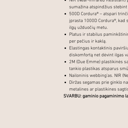
NIR (Near-Infrared Resistant
sumažina atspindžius stebint 
500D Cordura® – atspari trinč
įprasta 1000D Cordura®, kad 
ilgų užduočių metu.
Platus ir stabilus paminkštini
per pečius ir kaklą.
Elastingas kontaktinis pavir
diskomfortą net dėvint ilgas v
2M (Due Emme) plastikinės sag
tankio plastikas atsparus smū
Nailoninis webbing’as. NIR (N
Diržas segamas prie ginklo na
metalines ar plastikines sagt
SVARBU: gaminio pagaminimo lai