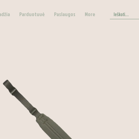
adžia
Parduotuvė
Paslaugos
More