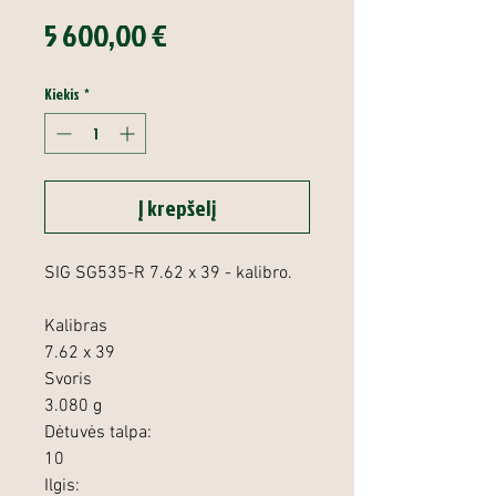
Price
5 600,00 €
Kiekis
*
Į krepšelį
SIG SG535-R 7.62 x 39 - kalibro.
Kalibras
7.62 x 39
Svoris
3.080 g
Dėtuvės talpa:
10
Ilgis: