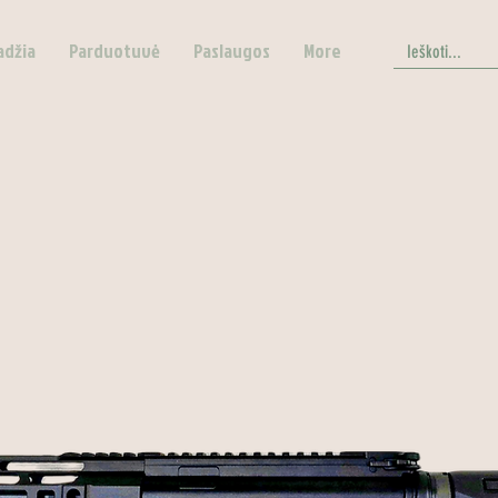
adžia
Parduotuvė
Paslaugos
More