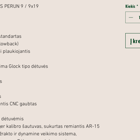
Kiekis
*
MS PERUN 9 / 9x19
standartas
Į kr
lowback)
i plaukiojantis
ima Glock tipo dėtuvės
is
s
jantis CNC gaubtas
o dėtuvėmis
r kalibro šautuvas, sukurtas remiantis AR-15
žrakto ir dynamine veikimo sistema,