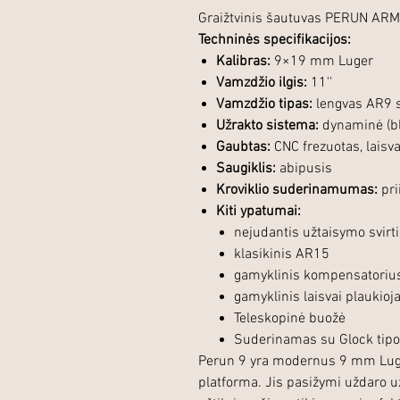
Graižtvinis šautuvas PERUN AR
Techninės specifikacijos:
Kalibras:
9×19 mm Luger
Vamzdžio ilgis:
11''
Vamzdžio tipas:
lengvas AR9 
Užrakto sistema:
dynaminė (b
Gaubtas:
CNC frezuotas, laisva
Saugiklis:
abipusis
Kroviklio suderinamumas:
pri
Kiti ypatumai:
nejudantis užtaisymo svirt
klasikinis AR15
gamyklinis kompensatoriu
gamyklinis laisvai plaukio
Teleskopinė buožė
Suderinamas su Glock tip
Perun 9 yra modernus 9 mm Luge
platforma. Jis pasižymi uždaro u