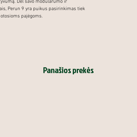
ktyvumą. Dėl savo modularumo ir
is, Perun 9 yra puikus pasirinkimas tiek
luotosioms pajėgoms.
Panašios prekės