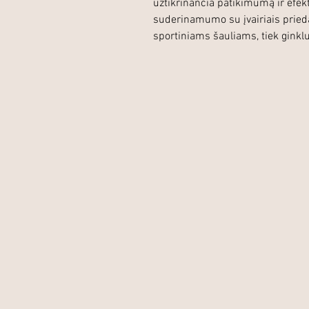
užtikrinančia patikimumą ir efe
suderinamumo su įvairiais prieda
sportiniams šauliams, tiek gink