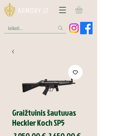
Graižtvinis šautuvas
Heckler Koch SP5
Įprastinė
Pardavimo
 2 950,00 € 
2 650,00 €