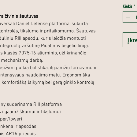
Kiekis
*
raižtvinis šautuvas
universali Daniel Defense platforma, sukurta
kontrolės, tikslumo ir pritaikomumo. Šautuvas
iniu RIII apsodu, kuris leidžia montuoti
Į kr
ntegruotą viršutinę Picatinny bėgelio liniją.
s klasės 7075-T6 aliuminio, užtikrinančio
lų mechanizmų darbą.
sižymi puikia balistika, ilgaamžiu tarnavimu ir
 intensyvaus naudojimo metu. Ergonomiška
 komfortišką laikymą bei gerą ginklo kontrolę
inny suderinama RIII platforma
s ilgaamžiškumui ir tikslumui
pper/lower)
ankena ir apsodas
ais AR15 priedais