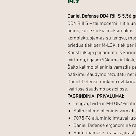
14.5''
Daniel Defense DD4 RIII S 5.56 g
DD4 RIII S – tai moderni ir itin 
tiems, kurie siekia maksimalios 
komplektuojamas su lengvu, modul
priedus tiek per M-LOK, tiek per i
Konstrukcija pagaminta iš karinė
tvirtumą, ilgaamžiškumą ir tiks
Šalto kalimo plieninis vamzdis pa
patikimu šaudymo rezultatu net
Daniel Defense rankena užtikrina
įvairiose šaudymo pozicijose.
PAGRINDINIAI PRIVALUMAI:
Lengva, tvirta ir M-LOK/Picat
Šalto kalimo plieninis vamzdi
7075-T6 aliuminio imtuvai (u
Daniel Defense ergonominė r
Suderinamas su visais įprast