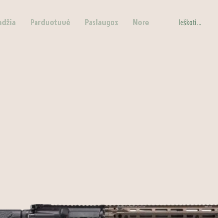
adžia
Parduotuvė
Paslaugos
More