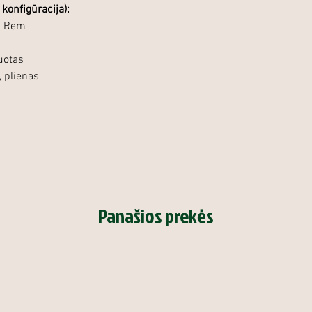
konfigūracija):
23 Rem
uotas
 plienas
Panašios prekės