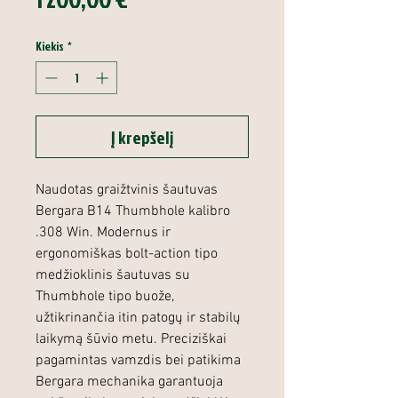
Kiekis
*
Į krepšelį
Naudotas graižtvinis šautuvas
Bergara B14 Thumbhole kalibro
.308 Win. Modernus ir
ergonomiškas bolt-action tipo
medžioklinis šautuvas su
Thumbhole tipo buože,
užtikrinančia itin patogų ir stabilų
laikymą šūvio metu. Preciziškai
pagamintas vamzdis bei patikima
Bergara mechanika garantuoja