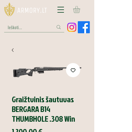
Graižtvinis šautuvas
BERGARA B14
THUMBHOLE .308 Win
Price
1 200,00 €