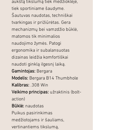
aukštą tikslumą tiek medžioklėje,
tiek sportiniame šaudyme.
Šautuvas naudotas, techniškai
tvarkingas ir prižiūrėtas. Gera
mechanizmų bei vamzdžio būklė,
matomos tik minimalios
naudojimo žymės. Patogi
ergonomika ir subalansuotas
dizainas leidžia komfortiškai
naudoti ginklą ilgesnį laiką.
Gamintojas:
Bergara
Modelis:
Bergara B14 Thumbhole
Kalibras:
.308 Win
Veikimo principas:
užraktinis (bolt-
action)
Būklė:
naudotas
Puikus pasirinkimas
medžiotojams ir šauliams,
vertinantiems tikslumą,