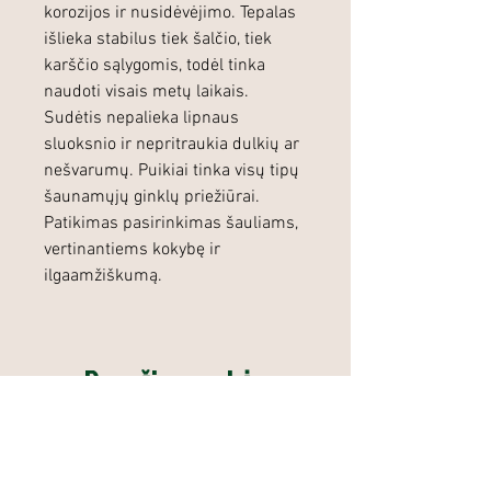
korozijos ir nusidėvėjimo. Tepalas
išlieka stabilus tiek šalčio, tiek
karščio sąlygomis, todėl tinka
naudoti visais metų laikais.
Sudėtis nepalieka lipnaus
sluoksnio ir nepritraukia dulkių ar
nešvarumų. Puikiai tinka visų tipų
šaunamųjų ginklų priežiūrai.
Patikimas pasirinkimas šauliams,
vertinantiems kokybę ir
ilgaamžiškumą.
Panašios prekės