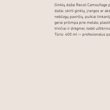
Ginklų dažai Recoil Camouflage 
dažai, skirti ginklų, įrangos ar a
neblizgų paviršių, puikiai tinkant
gerai prilimpa prie metalo, plast
trinčiai ir drėgmei, todėl užtikri
Tūris: 400 ml — profesionalus 