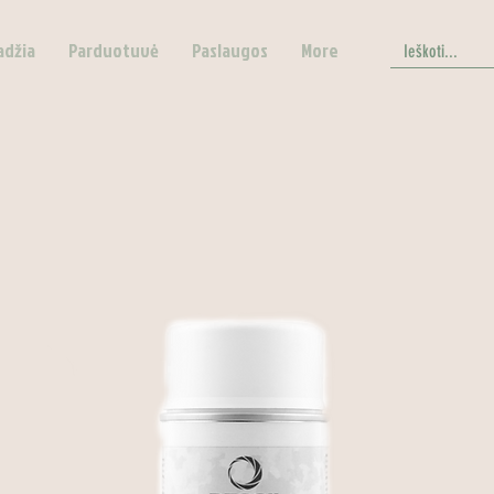
adžia
Parduotuvė
Paslaugos
More