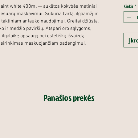
Kiekis
*
paint white 400ml — aukštos kokybės matiniai
ksesuarų maskavimui. Sukuria tvirtą, ilgaamžį ir
į taktiniam ar lauko naudojimui. Greitai džiūsta,
iko ir medžio paviršių. Atspari oro sąlygoms,
na ilgalaikę apsaugą bei estetišką išvaizdą.
Į kr
pasirinkimas maskuojančiam padengimui.
Panašios prekės