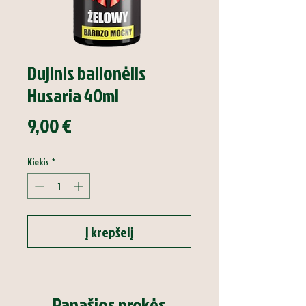
Dujinis balionėlis
Husaria 40ml
Price
9,00 €
Kiekis
*
Į krepšelį
Panašios prekės