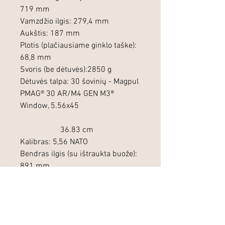
719 mm
Vamzdžio ilgis:
279,4 mm
Aukštis: 187 mm
Plotis (pla
čiausiame ginklo taške)
:
68,8 mm
Svoris (be dėtuvės):
2850 g
Dėtuvės talpa: 30 šovinių - Magpul
PMAG® 30 AR/M4 GEN M3®
Window, 5.56x45
36.83 cm
Kalibras: 5,56 NATO
Bendras ilgis (su ištraukta buože):
891 mm
Bendras ilgis (su įstumta buože):
809 mm
Vamzdžio ilgis:
368,3 mm
Aukštis: 187 mm