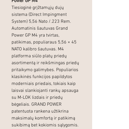
Power GP M4
Tiesioginė grįžtamųjų dujų
sistema (Direct Impingment
System) 5,56 Nato /.223 Rem.
Automatinis šautuvas Grand
Power GP M4 yra tvirtas,
patikimas, populiaraus 5,56 × 45
NATO kalibro šautuvas. M4
platforma siūlo platų priedų
asortimentą ir reikšmingas priedų
pritaikymo galimybes. Populiarios
klasikinės funkcijos papildytos
moderniais priedais, tokiais kaip
laisvai slankiojanti rankų apsauga
su M-LOK lizdais ir priedų
bėgeliais. GRAND POWER
patentuota rankena užtikrina
maksimalų komfortą ir patikimą
sukibimą bet kokiomis sąlygomis.