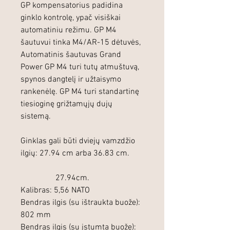
GP kompensatorius padidina
ginklo kontrolę, ypač visiškai
automatiniu režimu. GP M4
šautuvui tinka M4/AR-15 dėtuvės,
Automatinis šautuvas Grand
Power GP M4 turi tutų atmuštuvą,
spynos dangtelį ir užtaisymo
rankenėlę. GP M4 turi standartinę
tiesioginę grižtamųjų dujų
sistemą.
Ginklas gali būti dviejų vamzdžio
ilgių: 27.94 cm arba 36.83 cm.
27.94cm.
Kalibras: 5,56 NATO
Bendras ilgis (su ištraukta buože):
802 mm
Bendras ilgis (su įstumta buože):