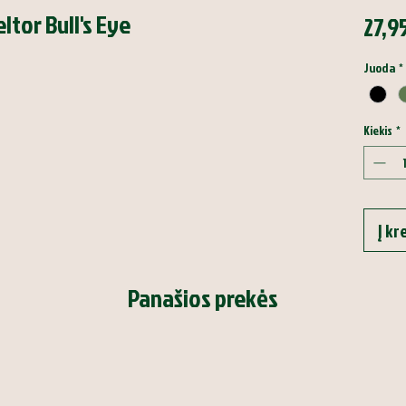
ltor Bull's Eye
27,9
Juoda
*
Kiekis
*
Į kr
Panašios prekės