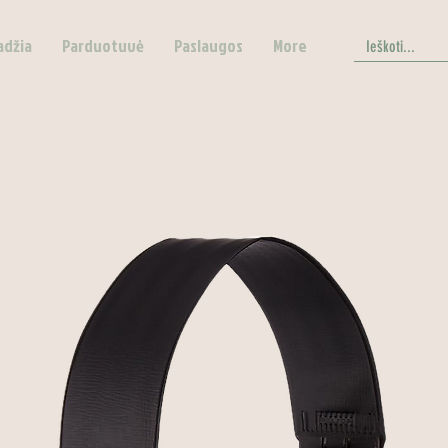
adžia
Parduotuvė
Paslaugos
More