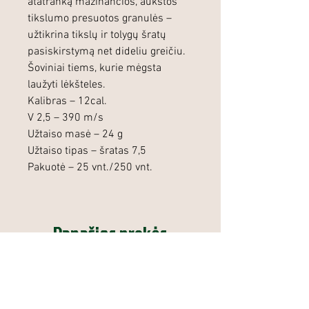
atatranką mažinančios, aukštos
tikslumo presuotos granulės –
užtikrina tikslų ir tolygų šratų
pasiskirstymą net dideliu greičiu.
Šoviniai tiems, kurie mėgsta
laužyti lėkšteles.
Kalibras – 12cal.
V 2,5 – 390 m/s
Užtaiso masė – 24 g
Užtaiso tipas – šratas 7,5
Pakuotė – 25 vnt./250 vnt.
Panašios prekės