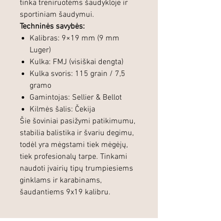
tinka treniruotėms šaudykloje ir
sportiniam šaudymui.
Techninės savybės:
Kalibras: 9×19 mm (9 mm
Luger)
Kulka: FMJ (visiškai dengta)
Kulka svoris: 115 grain / 7,5
gramo
Gamintojas: Sellier & Bellot
Kilmės šalis: Čekija
Šie šoviniai pasižymi patikimumu,
stabilia balistika ir švariu degimu,
todėl yra mėgstami tiek mėgėjų,
tiek profesionalų tarpe. Tinkami
naudoti įvairių tipų trumpiesiems
ginklams ir karabinams,
šaudantiems 9x19 kalibru.