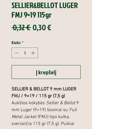
SELLIER&BELLOT LUGER
FMJ 9×19 115gr
Įprastinė
Pardavimo
 0,32 € 
0,30 €
kaina
kaina
Kiekis
*
Į krepšelį
SELLIER & BELLOT 9 mm LUGER
FMJ / 9×19 / 115 gr (7,5 g)
Aukštos kokybės
Sellier & Bellot
9
mm Luger (9×19) šoviniai su
Full
Metal Jacket
(FMJ) tipo kulka,
sveriančia 115 gr (7,5 g). Puikiai