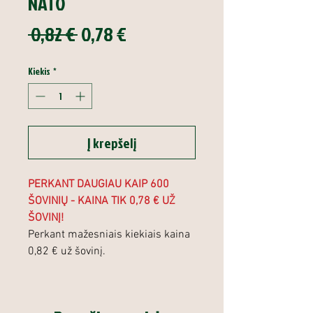
NATO
Įprastinė
Pardavimo
 0,82 € 
0,78 €
kaina
kaina
Kiekis
*
Į krepšelį
PERKANT DAUGIAU KAIP 600
ŠOVINIŲ - KAINA TIK 0,78 € UŽ
ŠOVINĮ!
Perkant mažesniais kiekiais kaina
0,82 € už šovinį.