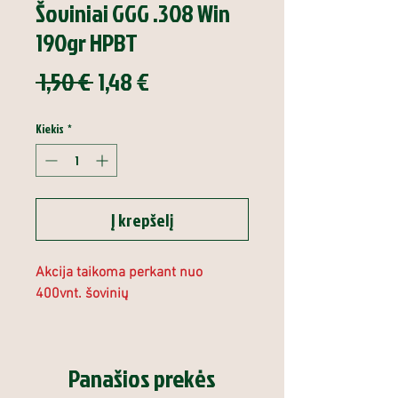
Šoviniai GGG .308 Win
190gr HPBT
Įprastinė
Pardavimo
 1,50 € 
1,48 €
kaina
kaina
Kiekis
*
Į krepšelį
Akcija taikoma perkant nuo
400vnt. šovinių
Panašios prekės