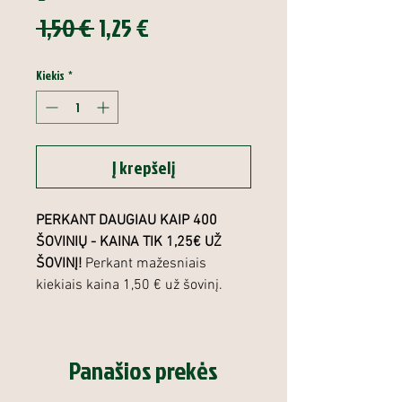
Įprastinė
Pardavimo
 1,50 € 
1,25 €
kaina
kaina
Kiekis
*
Į krepšelį
PERKANT DAUGIAU KAIP 400
ŠOVINIŲ - KAINA TIK 1,25€ UŽ
ŠOVINĮ!
Perkant mažesniais
kiekiais kaina 1,50 € už šovinį.
Panašios prekės